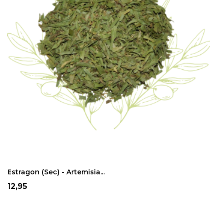
ADD TO CART
Estragon (sec) - Artemisia...
Prix
12,95