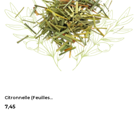
ADD TO CART
Citronnelle (feuilles...
Prix
7,45