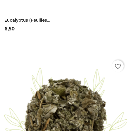
ADD TO CART
Eucalyptus (feuilles...
Prix
6,50
favorite_border