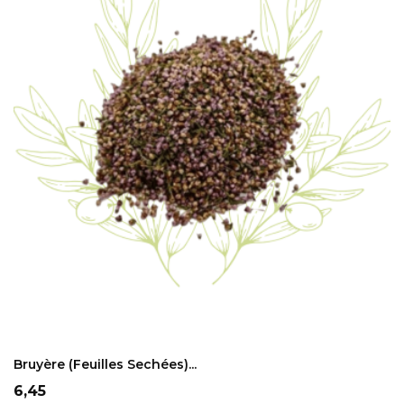
ADD TO CART
Bruyère (feuilles Sechées)...
Prix
6,45