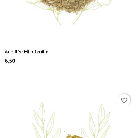
ADD TO CART
Achillée Millefeuille...
Prix
6,50
favorite_border