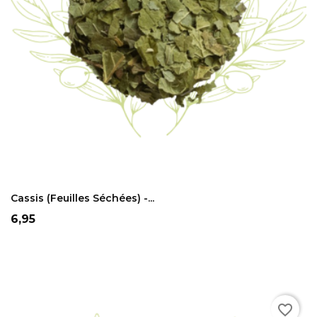
ADD TO CART
Cassis (feuilles Séchées) -...
Prix
6,95
favorite_border