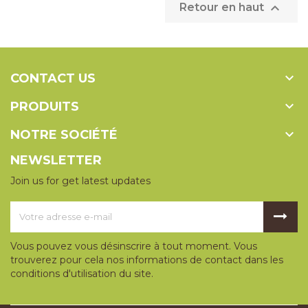

Retour en haut

CONTACT US

PRODUITS

NOTRE SOCIÉTÉ
NEWSLETTER
Join us for get latest updates
Vous pouvez vous désinscrire à tout moment. Vous
trouverez pour cela nos informations de contact dans les
conditions d'utilisation du site.