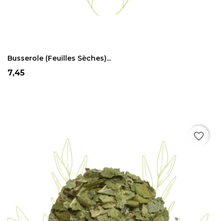
ADD TO CART
Busserole (feuilles Sèches)...
Prix
7,45
favorite_border