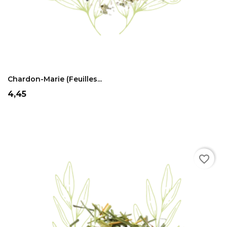
ADD TO CART
Chardon-Marie (feuilles...
Prix
4,45
favorite_border