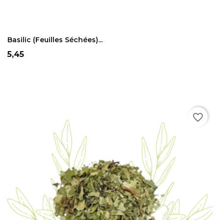
ADD TO CART
Basilic (feuilles Séchées)...
Prix
5,45
favorite_border