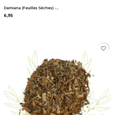
ADD TO CART
Damiana (feuilles Sèches) -...
Prix
6,95
favorite_border