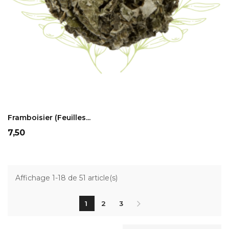
ADD TO CART
Framboisier (feuilles...
Prix
7,50
Affichage 1-18 de 51 article(s)
1
2
3