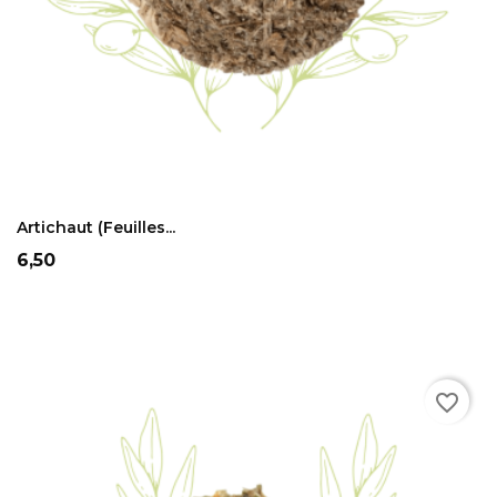
ADD TO CART
Artichaut (feuilles...
Prix
6,50
favorite_border