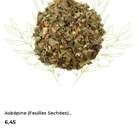
ADD TO CART
Aubépine (feuilles Sechées)...
Prix
6,45