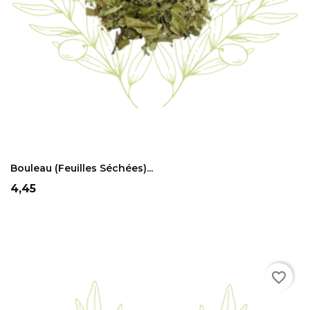
ADD TO CART
Bouleau (feuilles Séchées)...
Prix
4,45
favorite_border