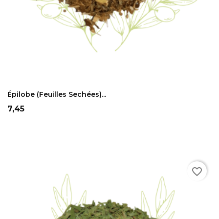
ADD TO CART
Épilobe (feuilles Sechées)...
Prix
7,45
favorite_border