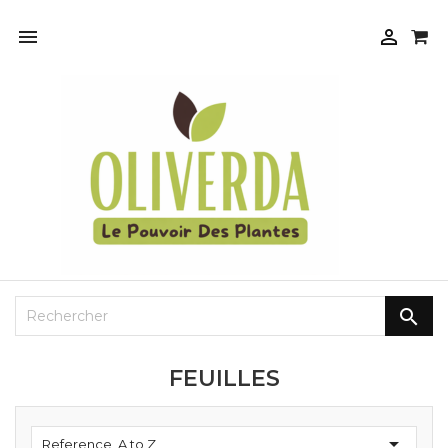



FEUILLES

Reference, A to Z