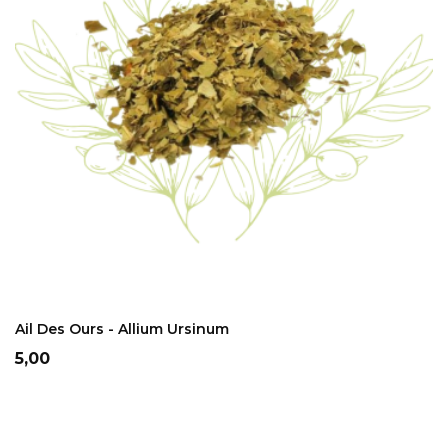
ADD TO CART
Ail Des Ours - Allium Ursinum
Prix
5,00