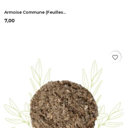
ADD TO CART
Armoise Commune (feuilles...
Prix
7,00
favorite_border