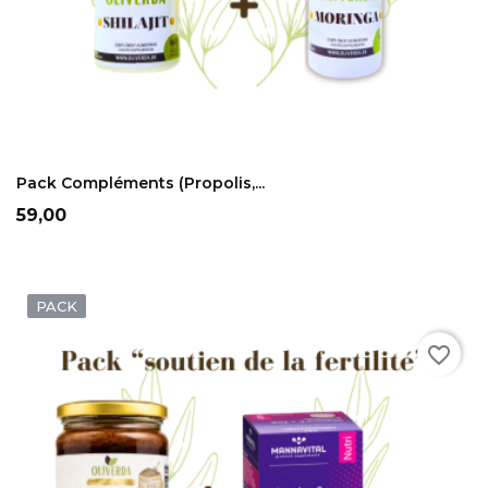
ADD TO CART
Pack Compléments (Propolis,...
Prix
59,00
PACK
favorite_border