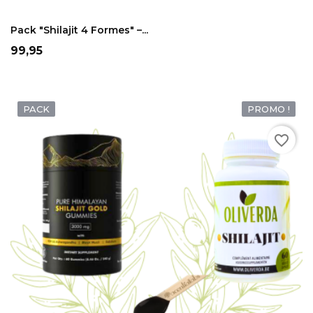
ADD TO CART
Pack "Shilajit 4 Formes" –...
Prix
99,95
PACK
PROMO !
favorite_border