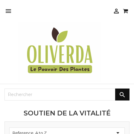



SOUTIEN DE LA VITALITÉ

Reference, A to Z