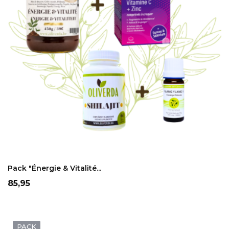
ADD TO CART
Pack "énergie & Vitalité...
Prix
85,95
PACK