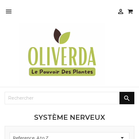



SYSTÈME NERVEUX

Reference, A to Z