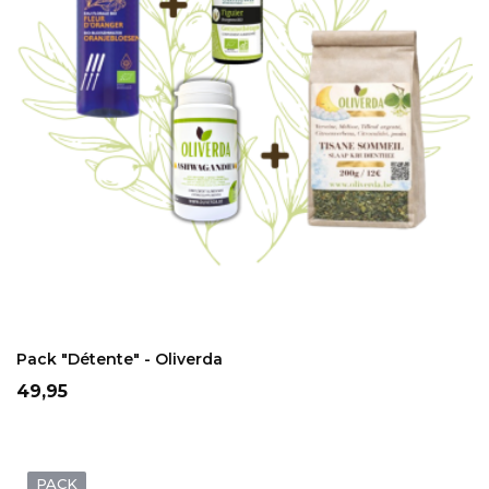
ADD TO CART
Pack "détente" - Oliverda
Prix
49,95
PACK