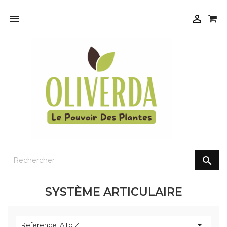



SYSTÈME ARTICULAIRE

Reference, A to Z