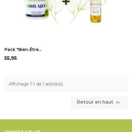
ADD TO CART
Pack "bien-Être...
Prix
55,95
Affichage 1-1 de 1 article(s)

Retour en haut