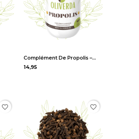
ADD TO CART
Complément De Propolis –...
Prix
14,95
favorite_border
favorite_border