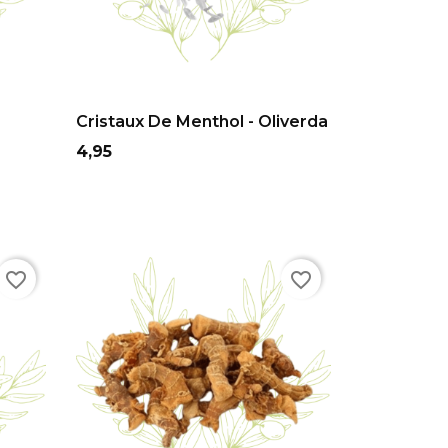
ADD TO CART
.
Cristaux De Menthol - Oliverda
Prix
4,95
favorite_border
favorite_border