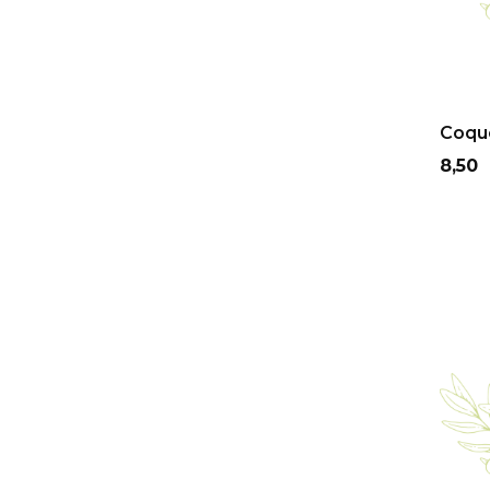
Coque
Prix
8,50