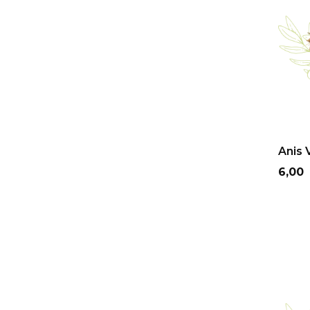
Anis V
Prix
6,00