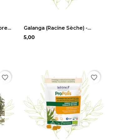
ADD TO CART
re...
Galanga (racine Sèche) -...
Prix
5,00
favorite_border
favorite_border