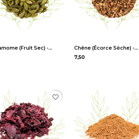
ADD TO CART
ADD TO CART
mome (fruit Sec) -...
Chêne (écorce Sèche) -...
Prix
7,50
favorite_border