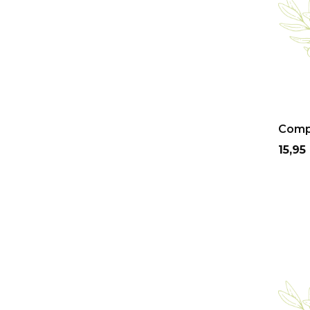
Compl
Prix
15,95