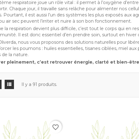
tème respiratoire joue un rôle vital : il permet à l’oxygène d’ent
rtir. Chaque jour, il travaille sans relâche pour alimenter nos cell
s. Pourtant, il est aussi l’un des systèmes les plus exposés aux agre
ou air sec peuvent l’irriter et nuire à son bon fonctionnement.
 la respiration devient plus difficile, c’est tout le corps qui en res
mmunité. Il est donc essentiel d’en prendre soin, surtout en hive
liverda, nous vous proposons des solutions naturelles pour libére
forcer les poumons : huiles essentielles, tisanes ciblées, miel aux 
 de la nature.
er pleinement, c’est retrouver énergie, clarté et bien-être
Il y a 91 produits.
favorite_border