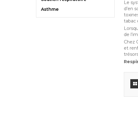
Le sys
d’en so
Asthme
toxine
tabac 
Lorsque
de l’i
Chez O
et ren
trésors
Respir