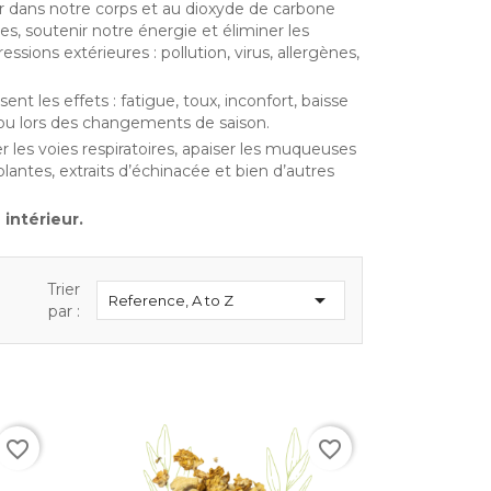
rer dans notre corps et au dioxyde de carbone
ules, soutenir notre énergie et éliminer les
ssions extérieures : pollution, virus, allergènes,
sent les effets : fatigue, toux, inconfort, baisse
r ou lors des changements de saison.
r les voies respiratoires, apaiser les muqueuses
plantes, extraits d’échinacée et bien d’autres
 intérieur.
Trier

Reference, A to Z
par :
favorite_border
favorite_border