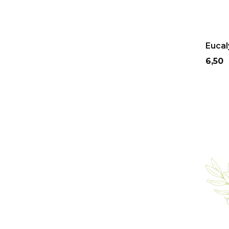
Eucaly
Prix
6,50