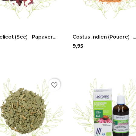
ADD TO CART
ADD TO CART
licot (sec) - Papaver...
Costus Indien (Poudre) -..
Prix
9,95
favorite_border