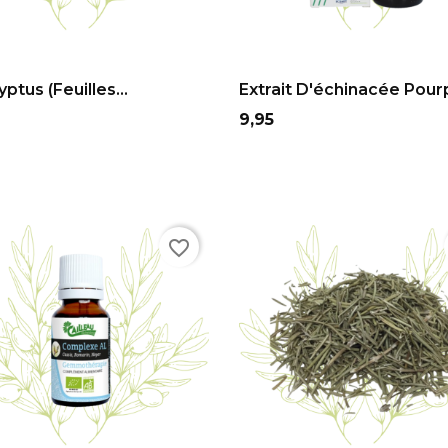
ADD TO CART
ADD TO CART
ptus (feuilles...
Extrait D'échinacée Pourp
Prix
9,95
favorite_border