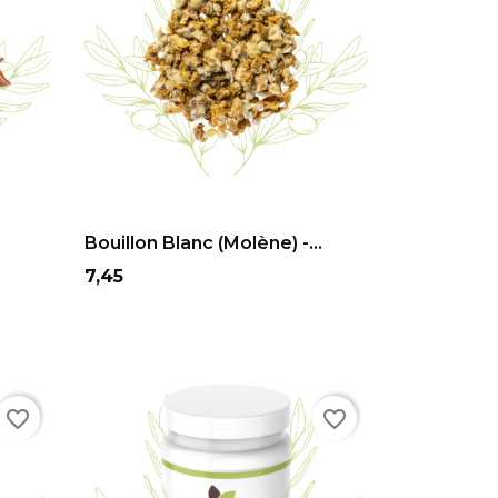
ADD TO CART
Bouillon Blanc (molène) -...
Prix
7,45
favorite_border
favorite_border