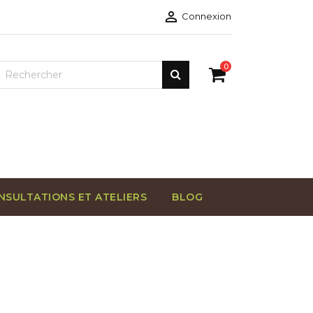

Connexion
0
NSULTATIONS ET ATELIERS
BLOG