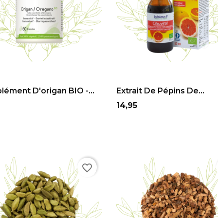
ADD TO CART
ADD TO CART
ément D'origan BIO -...
Extrait De Pépins De...
Prix
14,95
favorite_border