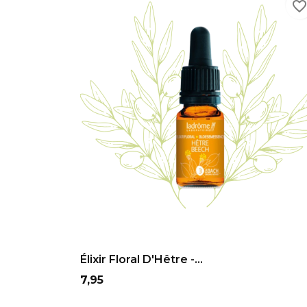
favorite_borde
ADD TO CART
Élixir Floral D'Hêtre -...
Prix
7,95