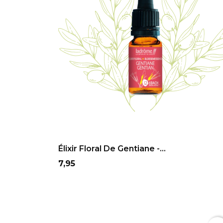
ADD TO CART
Élixir Floral De Gentiane -...
Prix
7,95