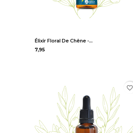
ADD TO CART
Élixir Floral De Chêne -...
Prix
7,95
favorite_borde