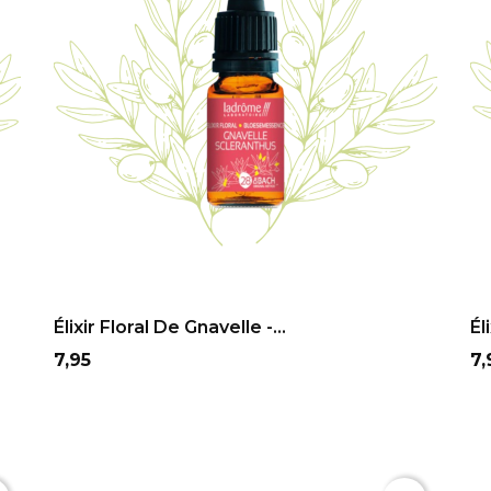
ADD TO CART
Élixir Floral De Gnavelle -...
Él
Prix
Pr
7,95
7