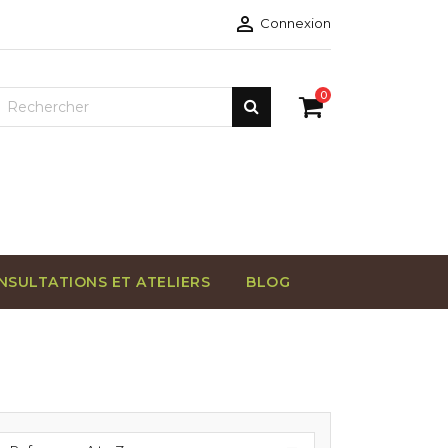

Connexion
0
NSULTATIONS ET ATELIERS
BLOG