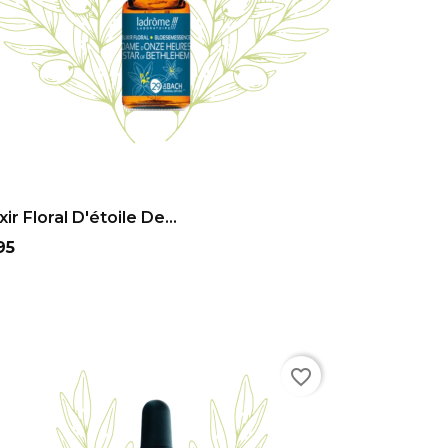
ADD TO CART
ixir Floral D'étoile De...
ix
,95
favorite_border