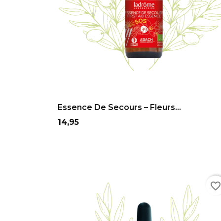
ADD TO CART
Essence De Secours – Fleurs...
Prix
14,95
favorite_borde