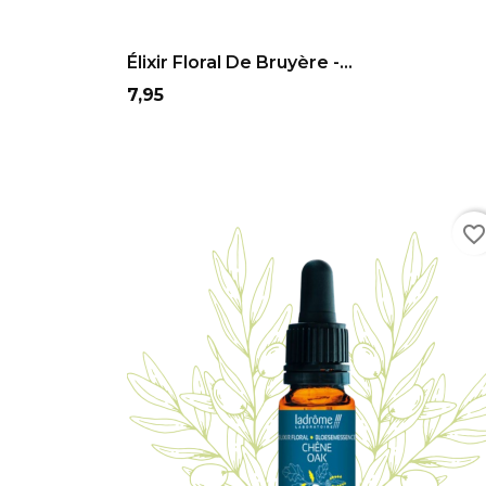
ADD TO CART
Élixir Floral De Bruyère -...
Prix
7,95
favorite_borde